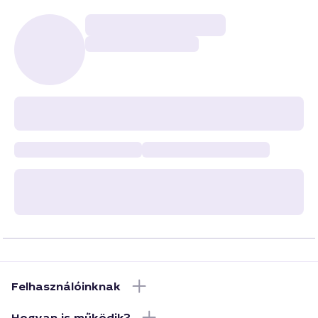
Felhasználóinknak
Hogyan is működik?