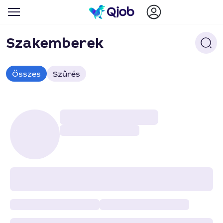
Szakemberek
Összes
Szűrés