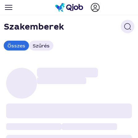
Szakemberek
Összes
Szűrés