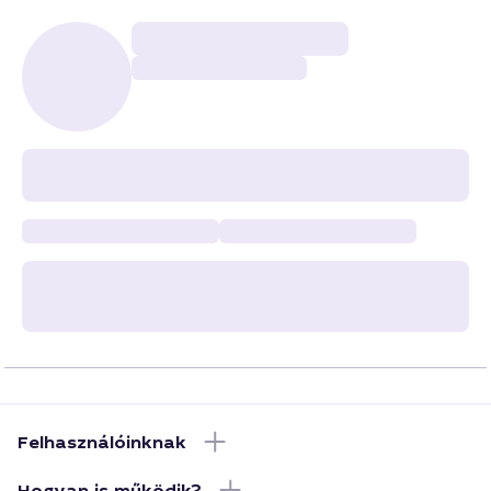
Felhasználóinknak
Hogyan is működik?