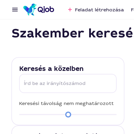
Feladat létrehozása
F
Szakember keresé
Keresés a közelben
Írd be az irányítószámod
Keresési távolság
nem meghatározott