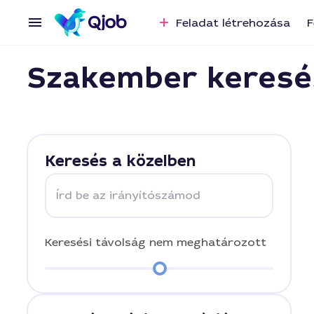
Feladat létrehozása
F
Szakember keresé
Keresés a közelben
Írd be az irányítószámod
Keresési távolság
nem meghatározott