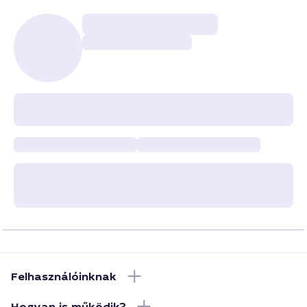
Felhasználóinknak
Hogyan is működik?