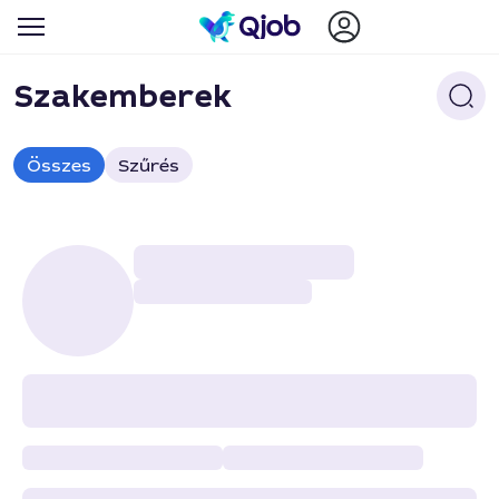
Szakemberek
Összes
Szűrés