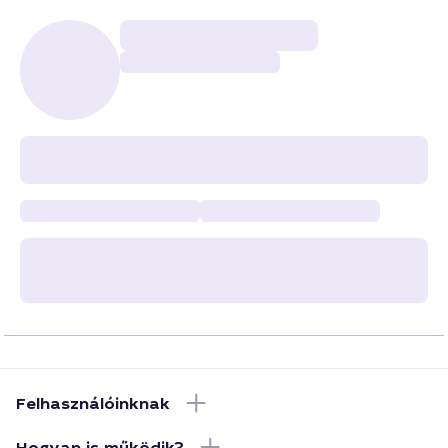
Felhasználóinknak
Hogyan is működik?