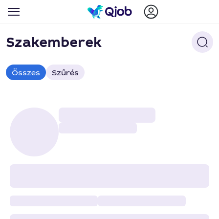
Szakemberek
Összes
Szűrés