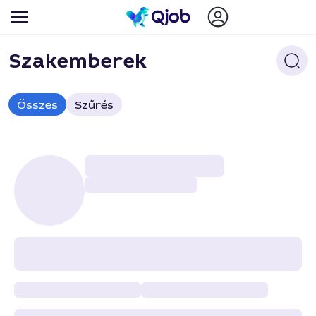
Szakemberek
Összes
Szűrés