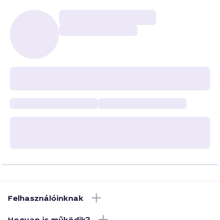
Felhasználóinknak
Hogyan is működik?