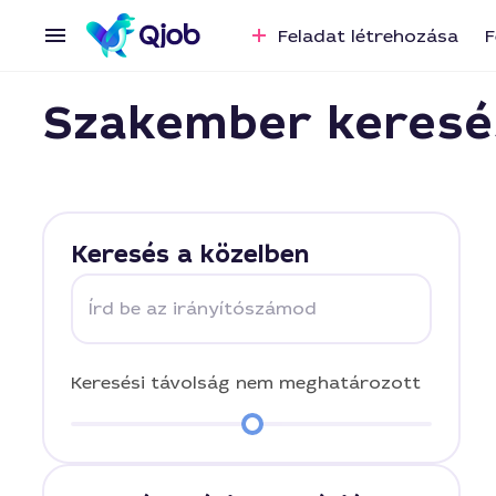
Feladat létrehozása
F
Szakember keresé
Keresés a közelben
Írd be az irányítószámod
Keresési távolság
nem meghatározott