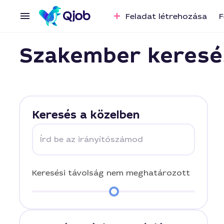
Feladat létrehozása
F
Szakember keresé
Keresés a közelben
Írd be az irányítószámod
Keresési távolság
nem meghatározott