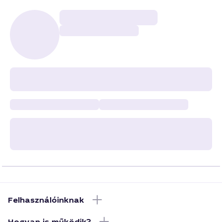
Felhasználóinknak
Hogyan is működik?