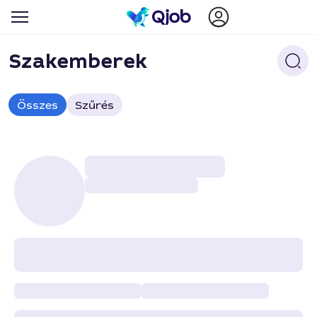
Szakemberek
Összes
Szűrés