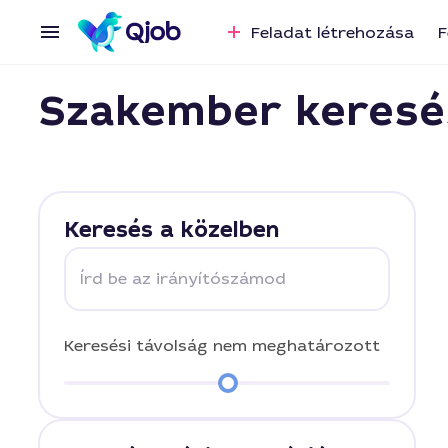
Feladat létrehozása
F
Szakember keresé
Keresés a közelben
Írd be az irányítószámod
Keresési távolság
nem meghatározott