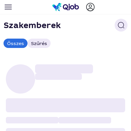
Szakemberek
Összes
Szűrés