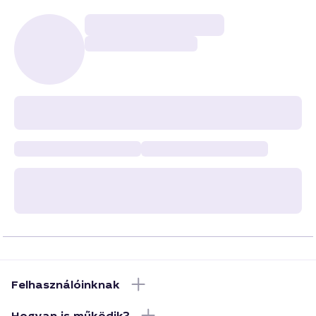
Felhasználóinknak
Hogyan is működik?