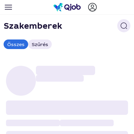
Szakemberek
Összes
Szűrés