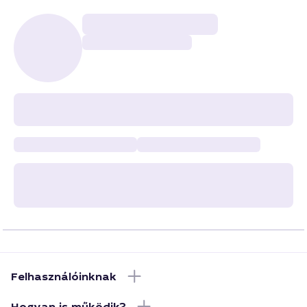
Felhasználóinknak
Hogyan is működik?