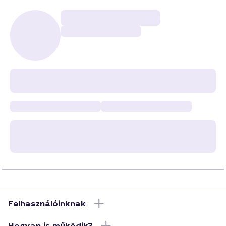
Felhasználóinknak
Hogyan is működik?