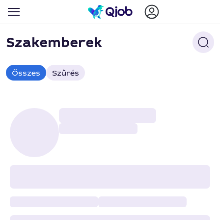
Szakemberek
Összes
Szűrés