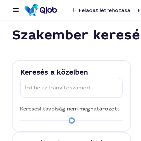
Feladat létrehozása
F
Szakember keresé
Keresés a közelben
Írd be az irányítószámod
Keresési távolság
nem meghatározott