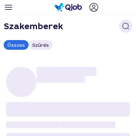
Szakemberek
Összes
Szűrés