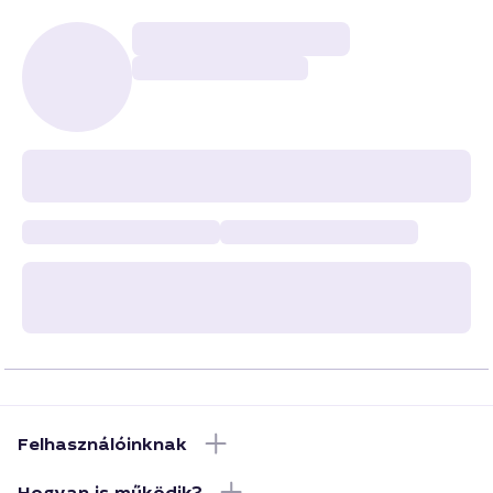
Felhasználóinknak
Hogyan is működik?