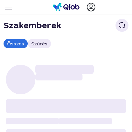
Szakemberek
Összes
Szűrés