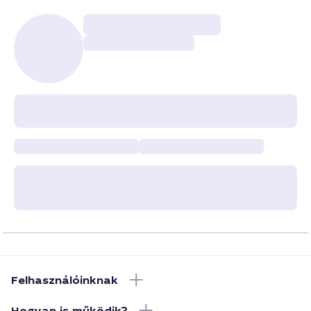
Felhasználóinknak
Hogyan is működik?