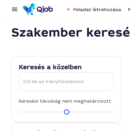
Feladat létrehozása
F
Szakember keresé
Keresés a közelben
Írd be az irányítószámod
Keresési távolság
nem meghatározott