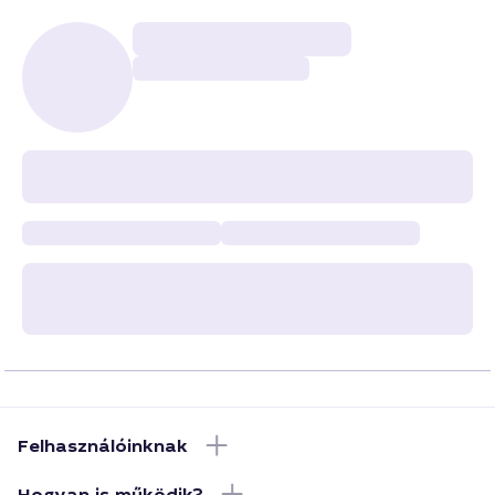
Felhasználóinknak
Hogyan is működik?