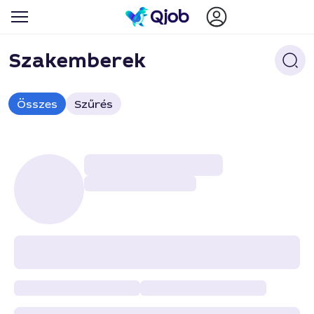
Szakemberek
Összes
Szűrés