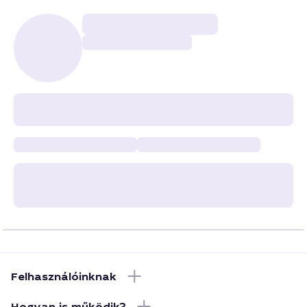
Felhasználóinknak
Hogyan is működik?