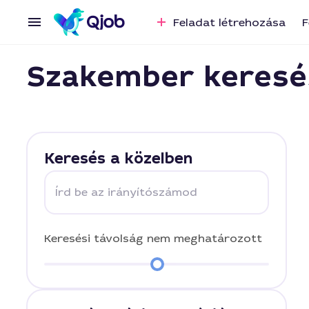
Feladat létrehozása
F
Szakember keresé
Keresés a közelben
Írd be az irányítószámod
Keresési távolság
nem meghatározott