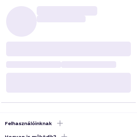
Felhasználóinknak
Hogyan is működik?