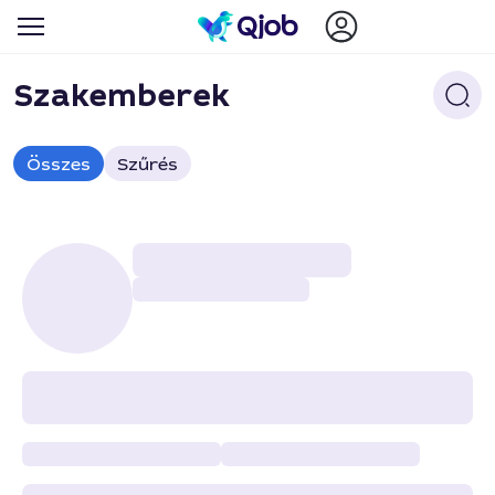
Szakemberek
Összes
Szűrés