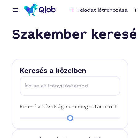
Feladat létrehozása
F
Szakember keresé
Keresés a közelben
Írd be az irányítószámod
Keresési távolság
nem meghatározott