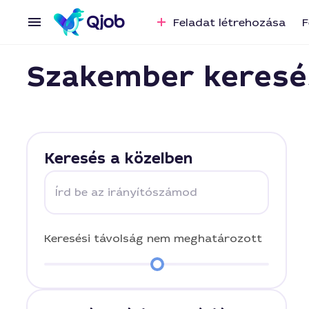
Feladat létrehozása
F
Szakember keresé
Keresés a közelben
Írd be az irányítószámod
Keresési távolság
nem meghatározott