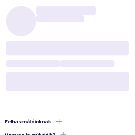
Felhasználóinknak
Hogyan is működik?