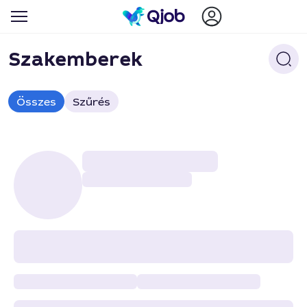
Szakemberek
Összes
Szűrés