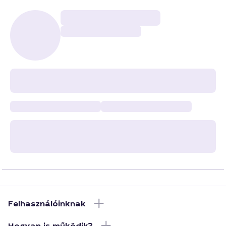
Felhasználóinknak
Hogyan is működik?