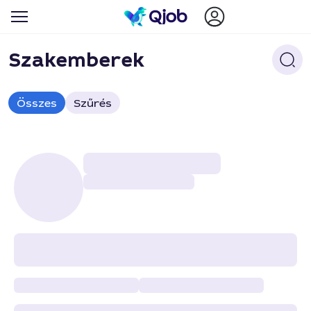
Szakemberek
Összes
Szűrés