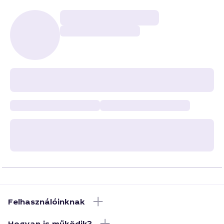
Felhasználóinknak
Hogyan is működik?