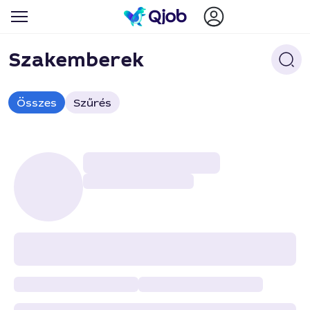
Szakemberek
Összes
Szűrés