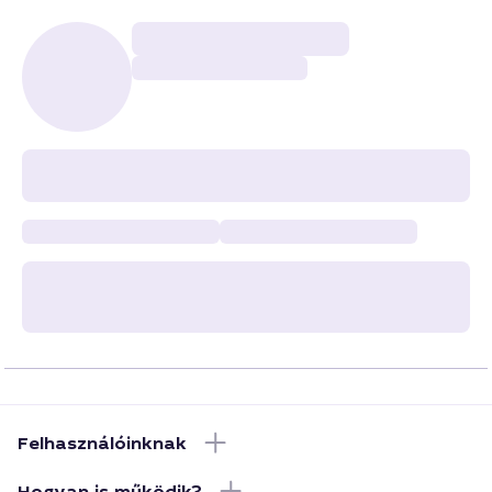
Felhasználóinknak
Hogyan is működik?