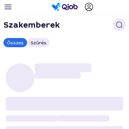
Szakemberek
Összes
Szűrés