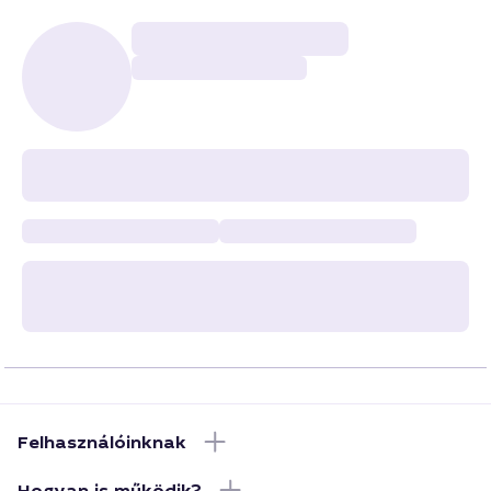
Felhasználóinknak
Hogyan is működik?