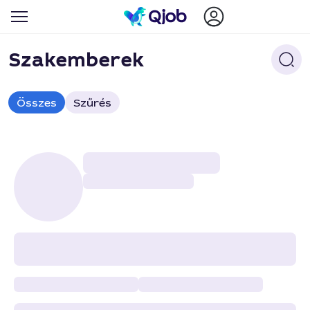
Szakemberek
Összes
Szűrés