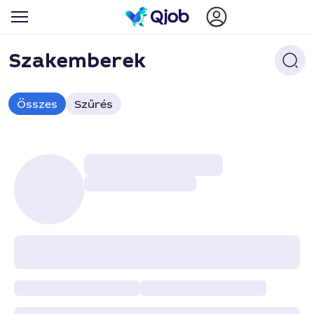
Szakemberek
Összes
Szűrés