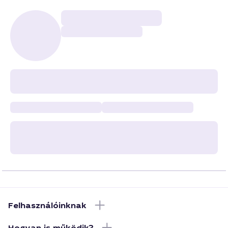
Felhasználóinknak
Hogyan is működik?