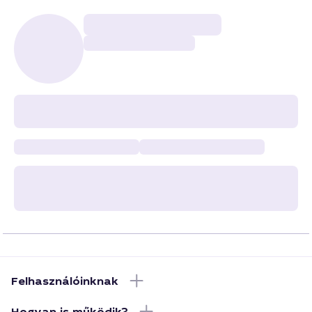
Felhasználóinknak
Hogyan is működik?