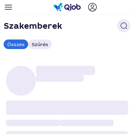
Szakemberek
Összes
Szűrés