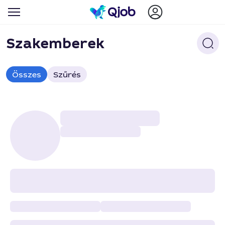
Szakemberek
Összes
Szűrés