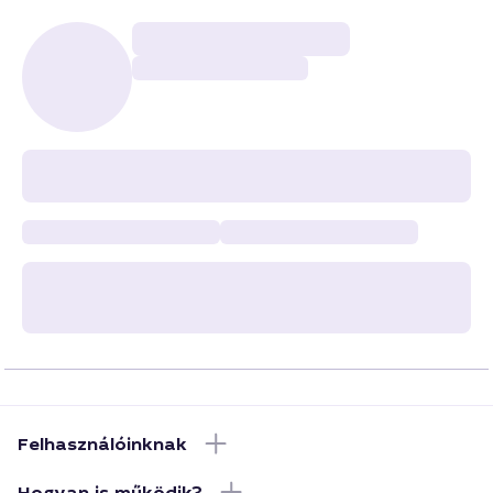
Felhasználóinknak
Hogyan is működik?