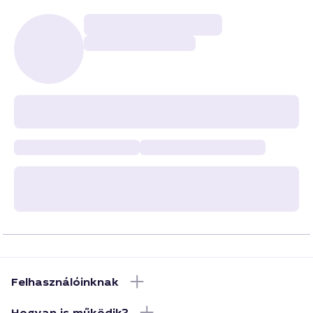
Felhasználóinknak
Hogyan is működik?