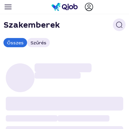
Szakemberek
Összes
Szűrés