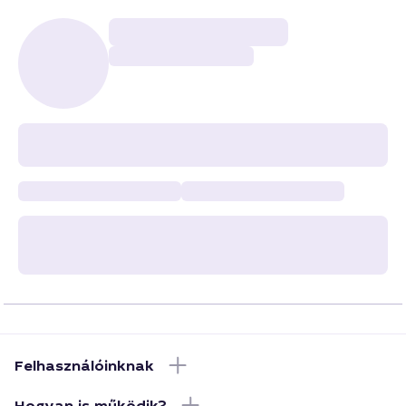
Felhasználóinknak
Hogyan is működik?