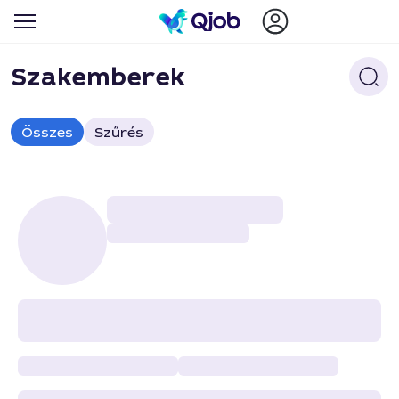
Szakemberek
Összes
Szűrés