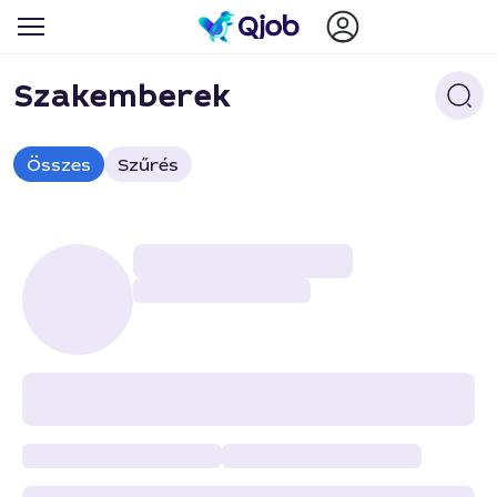
Szakemberek
Összes
Szűrés