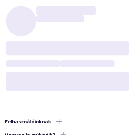
Felhasználóinknak
Hogyan is működik?