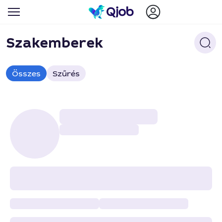
Szakemberek
Összes
Szűrés