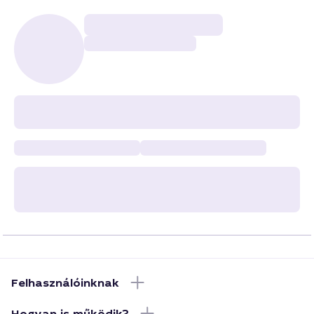
Felhasználóinknak
Hogyan is működik?