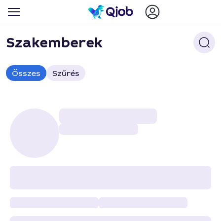
Szakemberek
Összes
Szűrés