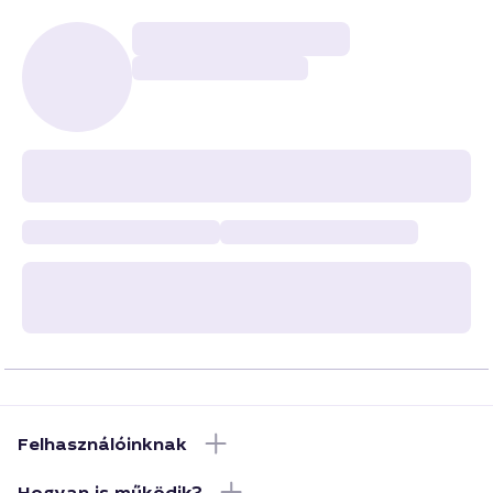
Felhasználóinknak
Hogyan is működik?