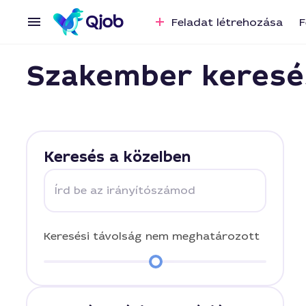
Feladat létrehozása
F
Szakember keresé
Keresés a közelben
Írd be az irányítószámod
Keresési távolság
nem meghatározott