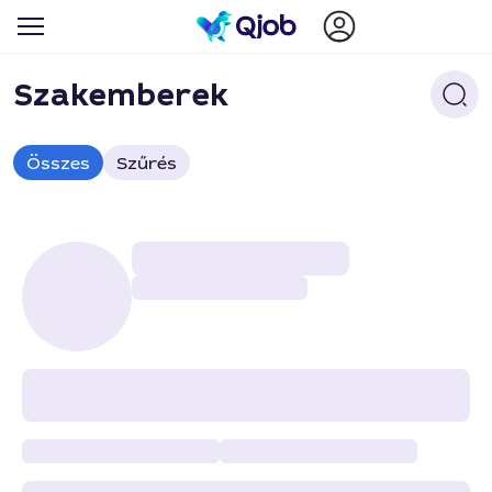
Szakemberek
Összes
Szűrés