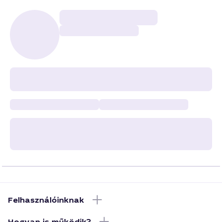
Felhasználóinknak
Hogyan is működik?