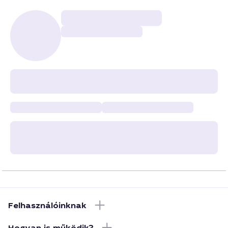
Felhasználóinknak
Hogyan is működik?