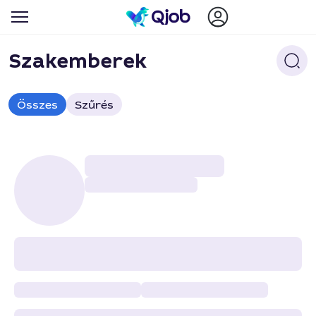
Szakemberek
Összes
Szűrés