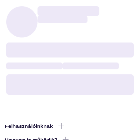
Felhasználóinknak
Hogyan is működik?