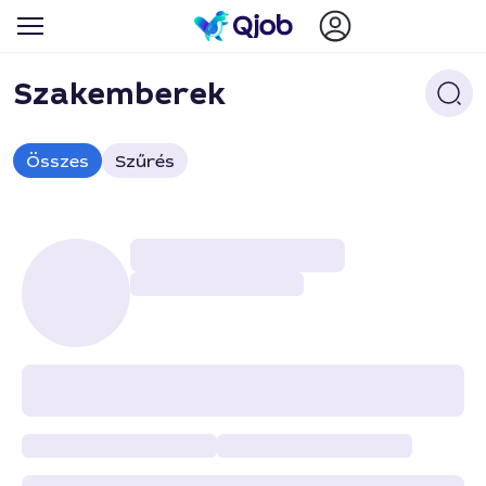
Szakemberek
Összes
Szűrés