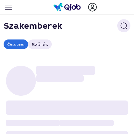
Szakemberek
Összes
Szűrés