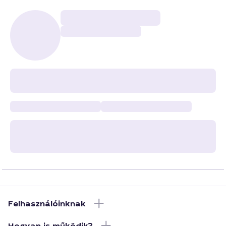
Felhasználóinknak
Hogyan is működik?