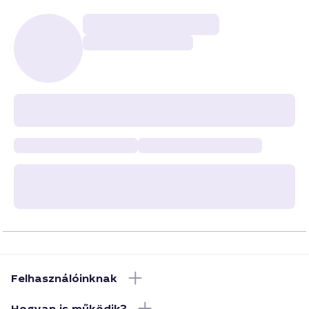
Felhasználóinknak
Hogyan is működik?