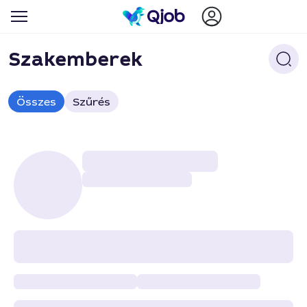
Szakemberek
Összes
Szűrés