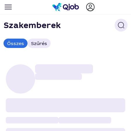
Szakemberek
Összes
Szűrés