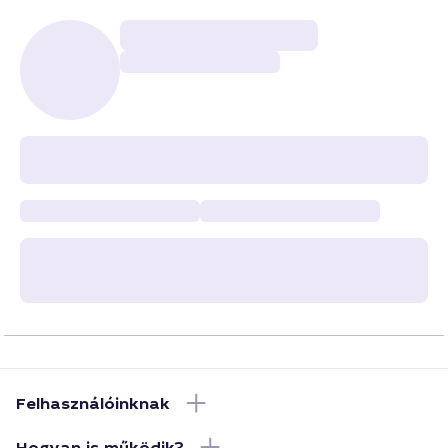
Felhasználóinknak
Hogyan is működik?