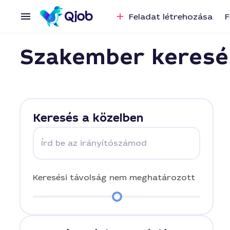
Feladat létrehozása
F
Szakember keresé
Keresés a közelben
Írd be az irányítószámod
Keresési távolság
nem meghatározott