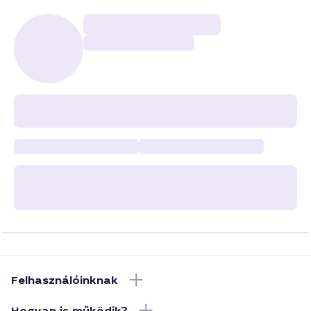
Felhasználóinknak
Hogyan is működik?