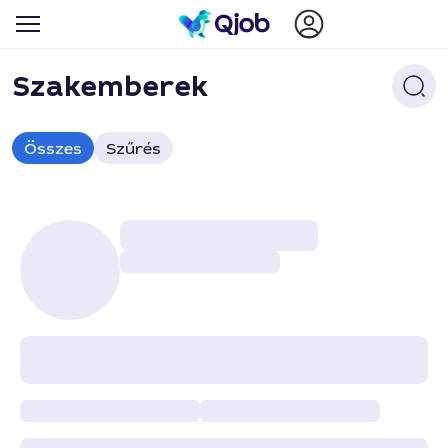
Szakemberek
Összes
Szűrés