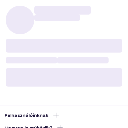
Felhasználóinknak
Hogyan is működik?