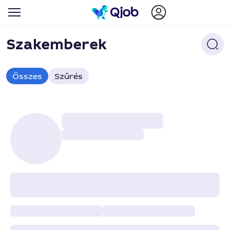
Szakemberek
Összes
Szűrés