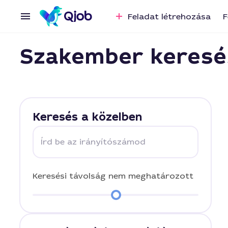
Feladat létrehozása
F
Szakember keresé
Keresés a közelben
Írd be az irányítószámod
Keresési távolság
nem meghatározott