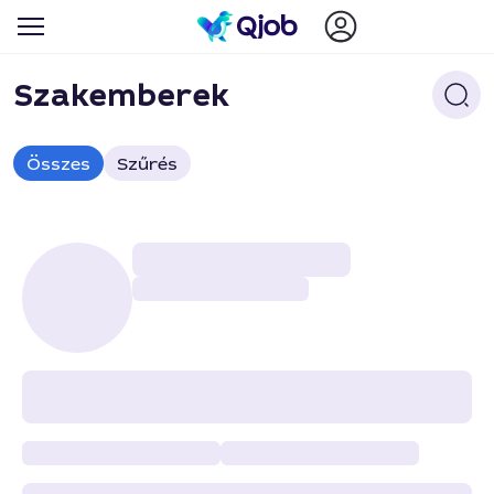
Szakemberek
Összes
Szűrés