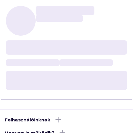
Felhasználóinknak
Hogyan is működik?