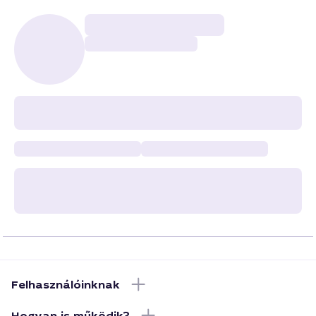
Felhasználóinknak
Hogyan is működik?