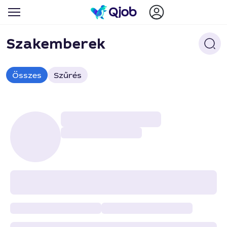
Szakemberek
Összes
Szűrés